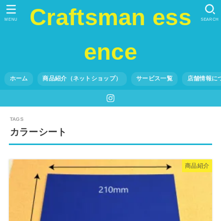
Craftsman ess
MENU
SEARCH
ence
ホーム
商品紹介（ネットショップ）
サービス一覧
店舗情報に
カラーシート
商品紹介