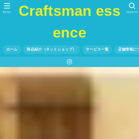
Craftsman ess
MENU
SEARCH
ence
ホーム
商品紹介（ネットショップ）
サービス一覧
店舗情報に